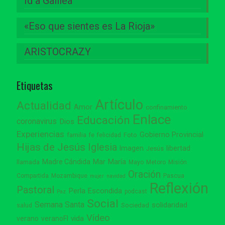
Id a Galilea
«Eso que sientes es La Rioja»
ARISTOCRAZY
Etiquetas
Artículo
Actualidad
Amor
confinamiento
Enlace
Educación
coronavirus
Dios
Experiencias
Gobierno Provincial
familia
Foto
fe
felicidad
Hijas de Jesús
Iglesia
Imagen
libertad
Jesús
Madre Cándida
Mar
María
llamada
Mayo
Metoro
Misión
Oración
Compartida
Mozambique
Pascua
mujer
navidad
Reflexión
Pastoral
Perla Escondida
podcast
Paz
Social
Semana Santa
solidaridad
Sociedad
salud
Vídeo
vida
verano
veranoFI