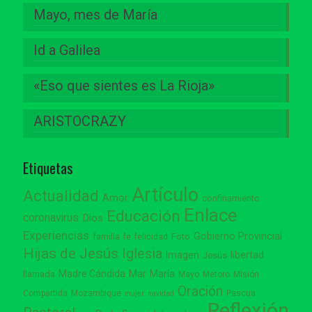
Mayo, mes de María
Id a Galilea
«Eso que sientes es La Rioja»
ARISTOCRAZY
Etiquetas
Artículo
Actualidad
Amor
confinamiento
Enlace
Educación
coronavirus
Dios
Experiencias
Gobierno Provincial
familia
Foto
fe
felicidad
Hijas de Jesús
Iglesia
Imagen
libertad
Jesús
Madre Cándida
Mar
María
llamada
Mayo
Metoro
Misión
Oración
Compartida
Mozambique
Pascua
mujer
navidad
Reflexión