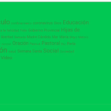
culo
Educación
coronavirus
Dios
confinamiento
Hijas de
Gobierno Provincial
ia
Foto
fe
felicidad
libertad
Madre Cándida
Mar
María
s
llamada
Mayo
Metoro
Pastoral
Oración
Perla
Pascua
r
navidad
Paz
ión
Social
Semana Santa
Sociedad
salud
Vídeo