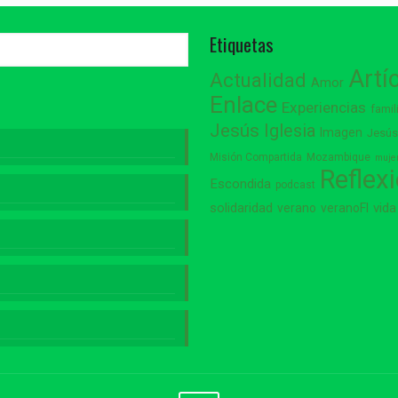
Etiquetas
Artí
Actualidad
Amor
Enlace
Experiencias
famil
Jesús
Iglesia
Imagen
Jesú
Misión Compartida
Mozambique
muje
Reflex
Escondida
podcast
vida
solidaridad
verano
veranoFI