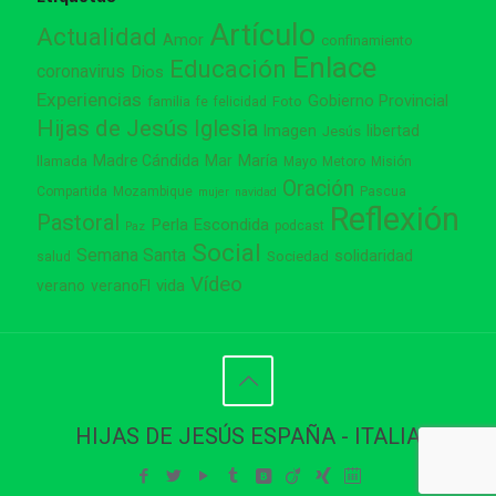
Artículo
Actualidad
Amor
confinamiento
Enlace
Educación
coronavirus
Dios
Experiencias
Gobierno Provincial
familia
Foto
fe
felicidad
Hijas de Jesús
Iglesia
Imagen
libertad
Jesús
Madre Cándida
Mar
María
llamada
Mayo
Metoro
Misión
Oración
Compartida
Mozambique
Pascua
mujer
navidad
Reflexión
Pastoral
Perla Escondida
podcast
Paz
Social
Semana Santa
solidaridad
Sociedad
salud
Vídeo
vida
verano
veranoFI
HIJAS DE JESÚS ESPAÑA - ITALIA