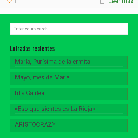
1
Leer más
Entradas recientes
María, Purísima de la ermita
Mayo, mes de María
Id a Galilea
«Eso que sientes es La Rioja»
ARISTOCRAZY