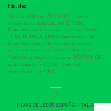
Etiquetas
Artículo
Actualidad
Amor
confinamiento
Enlace
Educación
coronavirus
Dios
Experiencias
Gobierno Provincial
familia
Foto
fe
felicidad
Hijas de Jesús
Iglesia
Imagen
libertad
Jesús
Madre Cándida
Mar
María
llamada
Mayo
Metoro
Misión
Oración
Compartida
Mozambique
Pascua
mujer
navidad
Reflexión
Pastoral
Perla Escondida
podcast
Paz
Social
Semana Santa
solidaridad
Sociedad
salud
Vídeo
vida
verano
veranoFI
HIJAS DE JESÚS ESPAÑA - ITALIA