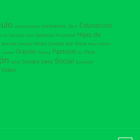
culo
Educación
coronavirus
Dios
confinamiento
Hijas de
Gobierno Provincial
ia
Foto
fe
felicidad
libertad
Madre Cándida
Mar
María
s
llamada
Mayo
Metoro
Pastoral
Oración
Perla
Pascua
r
navidad
Paz
ión
Social
Semana Santa
Sociedad
salud
Vídeo