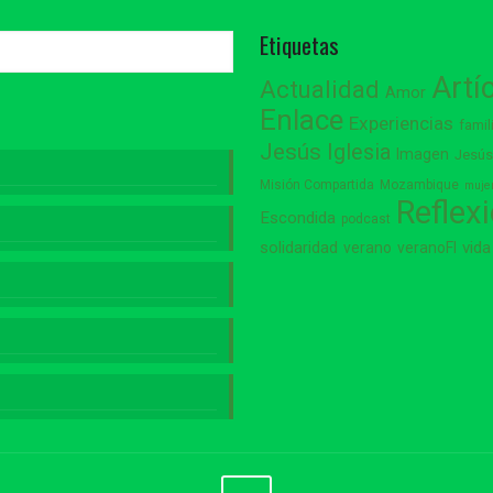
Etiquetas
Artí
Actualidad
Amor
Enlace
Experiencias
famil
Jesús
Iglesia
Imagen
Jesú
Misión Compartida
Mozambique
muje
Reflex
Escondida
podcast
vida
solidaridad
verano
veranoFI