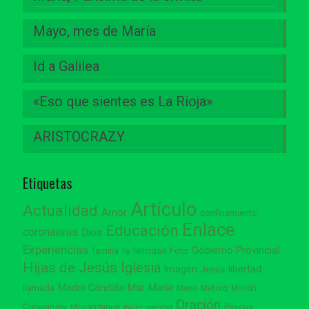
Mayo, mes de María
Id a Galilea
«Eso que sientes es La Rioja»
ARISTOCRAZY
Etiquetas
Artículo
Actualidad
Amor
confinamiento
Enlace
Educación
coronavirus
Dios
Experiencias
Gobierno Provincial
familia
Foto
fe
felicidad
Hijas de Jesús
Iglesia
Imagen
libertad
Jesús
Madre Cándida
Mar
María
llamada
Mayo
Metoro
Misión
Oración
Compartida
Mozambique
Pascua
mujer
navidad