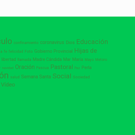
culo
Educación
coronavirus
Dios
confinamiento
Hijas de
Gobierno Provincial
ia
Foto
fe
felicidad
libertad
Madre Cándida
Mar
María
s
llamada
Mayo
Metoro
Pastoral
Oración
Perla
Pascua
r
navidad
Paz
ión
Social
Semana Santa
Sociedad
salud
Vídeo