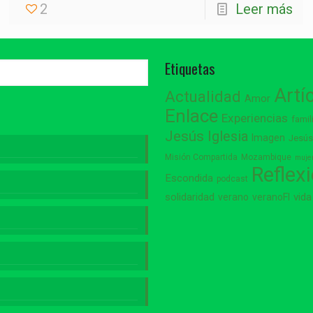
2
Leer más
Etiquetas
Artí
Actualidad
Amor
Enlace
Experiencias
famil
Jesús
Iglesia
Imagen
Jesú
Misión Compartida
Mozambique
muje
Reflex
Escondida
podcast
vida
solidaridad
verano
veranoFI