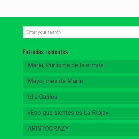
Entradas recientes
María, Purísima de la ermita
Mayo, mes de María
Id a Galilea
«Eso que sientes es La Rioja»
ARISTOCRAZY