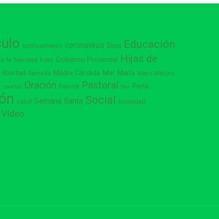
culo
Educación
coronavirus
Dios
confinamiento
Hijas de
Gobierno Provincial
ia
Foto
fe
felicidad
libertad
Madre Cándida
Mar
María
s
llamada
Mayo
Metoro
Pastoral
Oración
Perla
Pascua
r
navidad
Paz
ión
Social
Semana Santa
Sociedad
salud
Vídeo