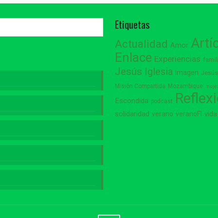
Etiquetas
Artí
Actualidad
Amor
Enlace
Experiencias
famil
Jesús
Iglesia
Imagen
Jesú
Misión Compartida
Mozambique
muje
Reflex
Escondida
podcast
vida
solidaridad
verano
veranoFI