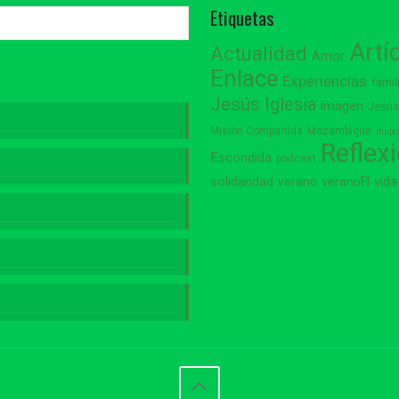
Etiquetas
Artí
Actualidad
Amor
Enlace
Experiencias
famil
Jesús
Iglesia
Imagen
Jesú
Misión Compartida
Mozambique
muje
Reflex
Escondida
podcast
vida
solidaridad
verano
veranoFI