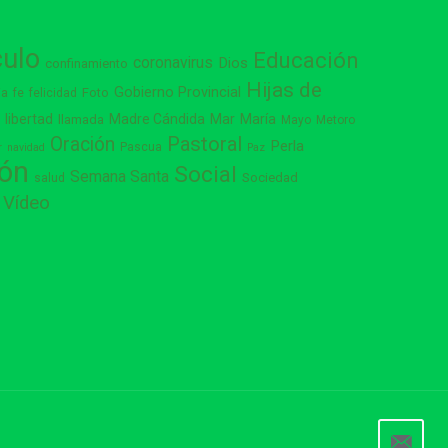
culo
Educación
coronavirus
Dios
confinamiento
Hijas de
Gobierno Provincial
ia
Foto
fe
felicidad
libertad
Madre Cándida
Mar
María
s
llamada
Mayo
Metoro
Pastoral
Oración
Perla
Pascua
r
navidad
Paz
ión
Social
Semana Santa
Sociedad
salud
Vídeo