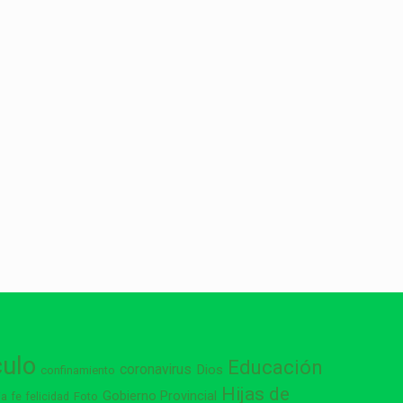
culo
Educación
coronavirus
Dios
confinamiento
Hijas de
Gobierno Provincial
ia
Foto
fe
felicidad