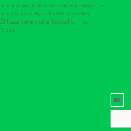
libertad
Madre Cándida
Mar
María
s
llamada
Mayo
Metoro
Pastoral
Oración
Perla
Pascua
r
navidad
Paz
ión
Social
Semana Santa
Sociedad
salud
Vídeo