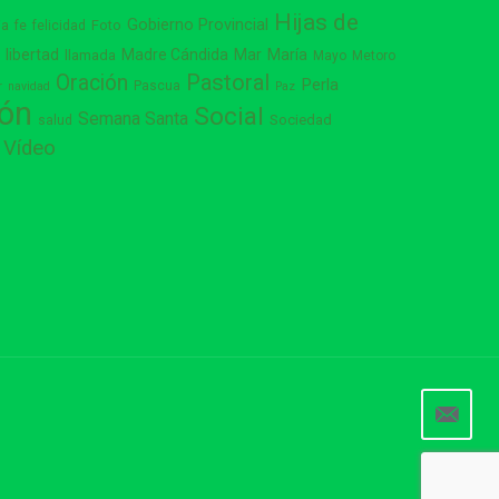
Hijas de
Gobierno Provincial
ia
Foto
fe
felicidad
libertad
Madre Cándida
Mar
María
s
llamada
Mayo
Metoro
Pastoral
Oración
Perla
Pascua
r
navidad
Paz
ión
Social
Semana Santa
Sociedad
salud
Vídeo