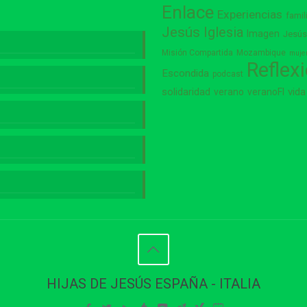
Enlace
Experiencias
famil
Jesús
Iglesia
Imagen
Jesú
Misión Compartida
Mozambique
muje
Reflex
Escondida
podcast
vida
solidaridad
verano
veranoFI
HIJAS DE JESÚS ESPAÑA - ITALIA