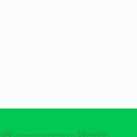
culo
Educación
coronavirus
Dios
confinamiento