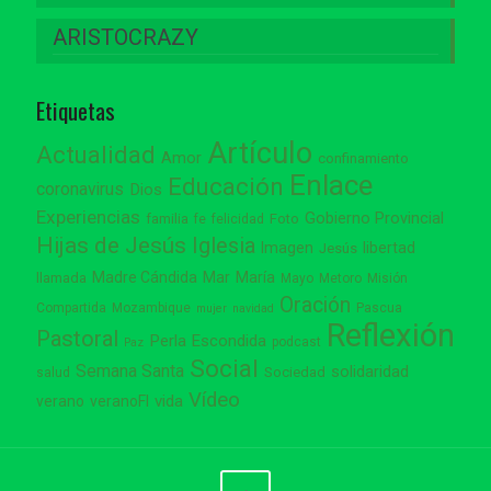
ARISTOCRAZY
Etiquetas
Artículo
Actualidad
Amor
confinamiento
Enlace
Educación
coronavirus
Dios
Experiencias
Gobierno Provincial
familia
Foto
fe
felicidad
Hijas de Jesús
Iglesia
Imagen
libertad
Jesús
Madre Cándida
Mar
María
llamada
Mayo
Metoro
Misión
Oración
Compartida
Mozambique
Pascua
mujer
navidad
Reflexión
Pastoral
Perla Escondida
podcast
Paz
Social
Semana Santa
solidaridad
Sociedad
salud
Vídeo
vida
verano
veranoFI