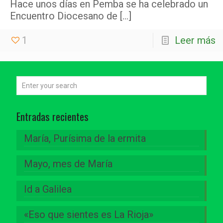
Hace unos días en Pemba se ha celebrado un
Encuentro Diocesano de
[…]
1
Leer más
Entradas recientes
María, Purísima de la ermita
Mayo, mes de María
Id a Galilea
«Eso que sientes es La Rioja»