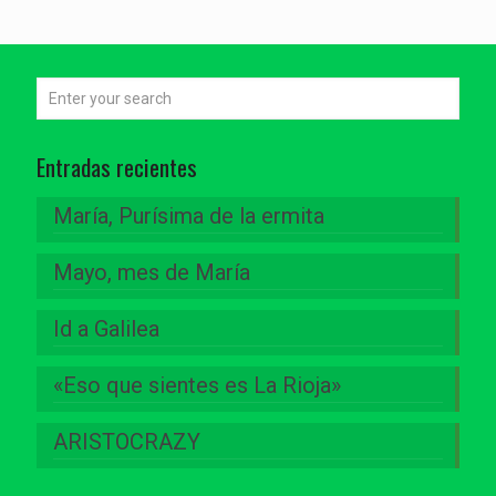
Entradas recientes
María, Purísima de la ermita
Mayo, mes de María
Id a Galilea
«Eso que sientes es La Rioja»
ARISTOCRAZY