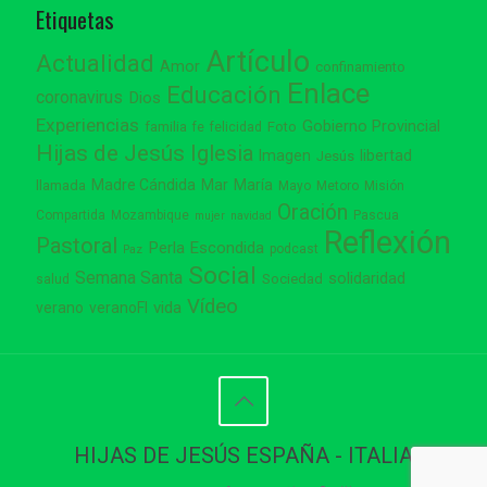
Etiquetas
Artículo
Actualidad
Amor
confinamiento
Enlace
Educación
coronavirus
Dios
Experiencias
Gobierno Provincial
familia
Foto
fe
felicidad
Hijas de Jesús
Iglesia
Imagen
libertad
Jesús
Madre Cándida
Mar
María
llamada
Mayo
Metoro
Misión
Oración
Compartida
Mozambique
Pascua
mujer
navidad
Reflexión
Pastoral
Perla Escondida
podcast
Paz
Social
Semana Santa
solidaridad
Sociedad
salud
Vídeo
vida
verano
veranoFI
HIJAS DE JESÚS ESPAÑA - ITALIA