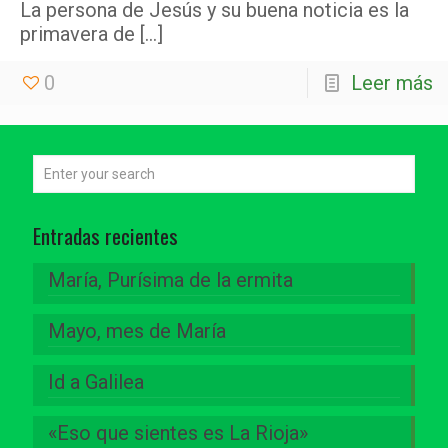
La persona de Jesús y su buena noticia es la
primavera de
[…]
0
Leer más
Entradas recientes
María, Purísima de la ermita
Mayo, mes de María
Id a Galilea
«Eso que sientes es La Rioja»