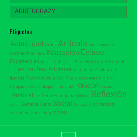
ARISTOCRAZY
Etiquetas
Artículo
Actualidad
Amor
confinamiento
Enlace
Educación
coronavirus
Dios
Experiencias
Gobierno Provincial
familia
Foto
fe
felicidad
Hijas de Jesús
Iglesia
Imagen
libertad
Jesús
Madre Cándida
Mar
María
llamada
Mayo
Metoro
Misión
Oración
Compartida
Mozambique
Pascua
mujer
navidad
Reflexión
Pastoral
Perla Escondida
podcast
Paz
Social
Semana Santa
solidaridad
Sociedad
salud
Vídeo
vida
verano
veranoFI