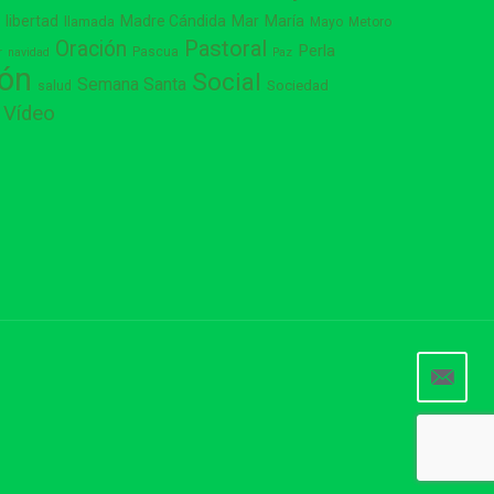
libertad
Madre Cándida
Mar
María
s
llamada
Mayo
Metoro
Pastoral
Oración
Perla
Pascua
r
navidad
Paz
ión
Social
Semana Santa
Sociedad
salud
Vídeo