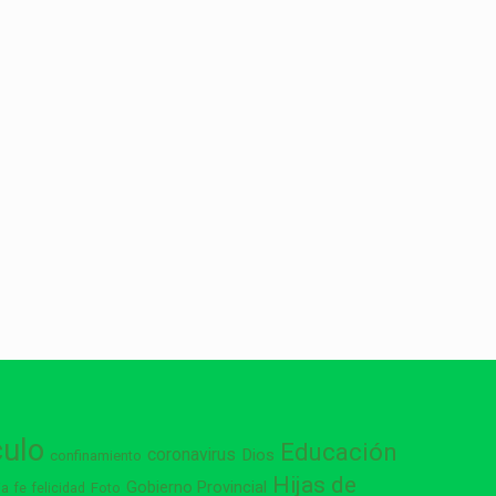
culo
Educación
coronavirus
Dios
confinamiento
Hijas de
Gobierno Provincial
ia
Foto
fe
felicidad