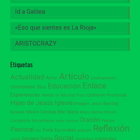
Id a Galilea
«Eso que sientes es La Rioja»
ARISTOCRAZY
Etiquetas
Artículo
Actualidad
Amor
confinamiento
Enlace
Educación
coronavirus
Dios
Experiencias
Gobierno Provincial
familia
Foto
fe
felicidad
Hijas de Jesús
Iglesia
Imagen
libertad
Jesús
Madre Cándida
Mar
María
llamada
Mayo
Metoro
Misión
Oración
Compartida
Mozambique
Pascua
mujer
navidad
Reflexión
Pastoral
Perla Escondida
podcast
Paz
Social
Semana Santa
solidaridad
Sociedad
salud