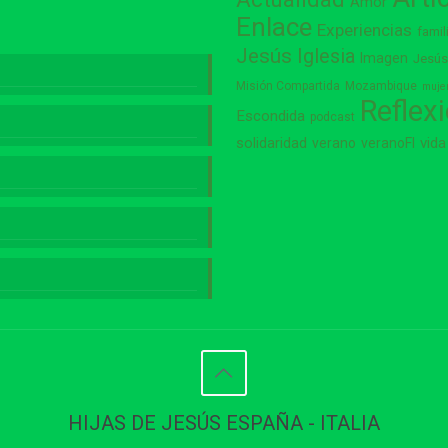
Amor
Enlace
Experiencias
famil
Jesús
Iglesia
Imagen
Jesú
Misión Compartida
Mozambique
muje
Reflex
Escondida
podcast
vida
solidaridad
verano
veranoFI
HIJAS DE JESÚS ESPAÑA - ITALIA