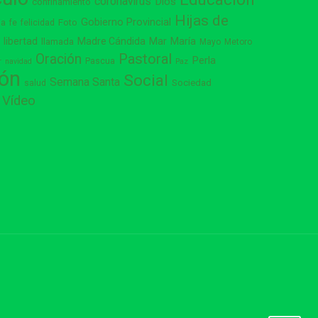
coronavirus
Dios
confinamiento
Hijas de
Gobierno Provincial
ia
Foto
fe
felicidad
libertad
Madre Cándida
Mar
María
s
llamada
Mayo
Metoro
Pastoral
Oración
Perla
Pascua
r
navidad
Paz
ión
Social
Semana Santa
Sociedad
salud
Vídeo