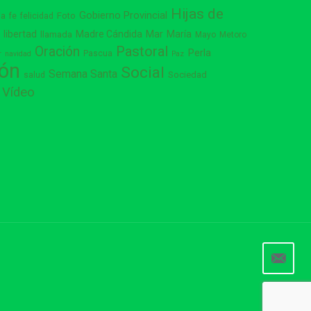
Hijas de
Gobierno Provincial
ia
Foto
fe
felicidad
libertad
Madre Cándida
Mar
María
s
llamada
Mayo
Metoro
Pastoral
Oración
Perla
Pascua
r
navidad
Paz
ión
Social
Semana Santa
Sociedad
salud
Vídeo