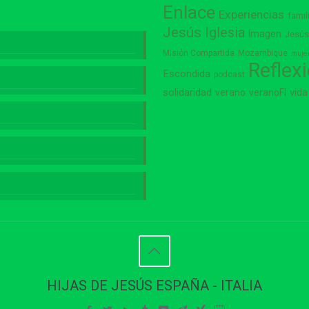
Enlace
Experiencias
famil
Jesús
Iglesia
Imagen
Jesú
Misión Compartida
Mozambique
muje
Reflex
Escondida
podcast
vida
solidaridad
verano
veranoFI
HIJAS DE JESÚS ESPAÑA - ITALIA