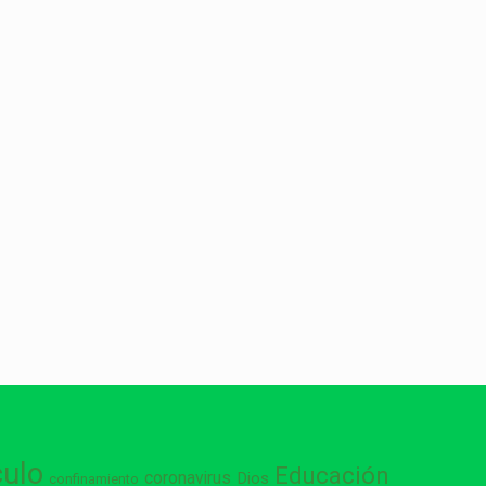
culo
Educación
coronavirus
Dios
confinamiento