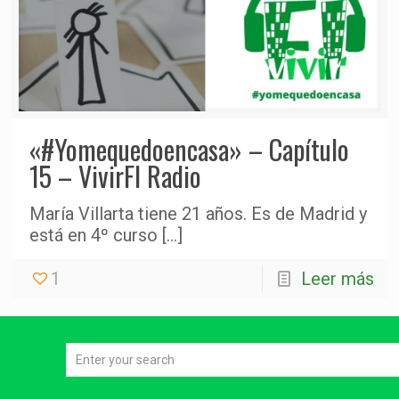
«#Yomequedoencasa» – Capítulo
15 – VivirFI Radio
María Villarta tiene 21 años. Es de Madrid y
está en 4º curso
[…]
1
Leer más