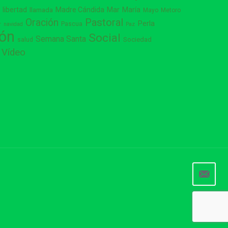
libertad
Madre Cándida
Mar
María
s
llamada
Mayo
Metoro
Pastoral
Oración
Perla
Pascua
r
navidad
Paz
ión
Social
Semana Santa
Sociedad
salud
Vídeo