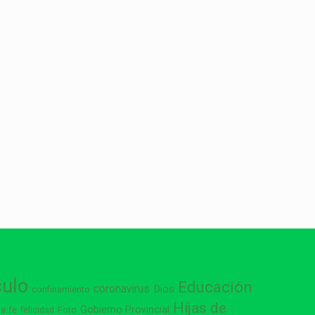
culo
Educación
coronavirus
Dios
confinamiento
Hijas de
Gobierno Provincial
ia
Foto
fe
felicidad