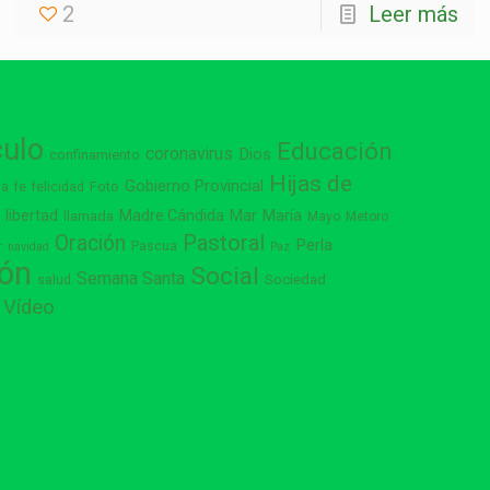
2
Leer más
culo
Educación
coronavirus
Dios
confinamiento
Hijas de
Gobierno Provincial
ia
Foto
fe
felicidad
libertad
Madre Cándida
Mar
María
s
llamada
Mayo
Metoro
Pastoral
Oración
Perla
Pascua
r
navidad
Paz
ión
Social
Semana Santa
Sociedad
salud
Vídeo