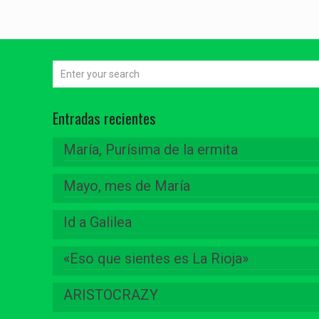
Entradas recientes
María, Purísima de la ermita
Mayo, mes de María
Id a Galilea
«Eso que sientes es La Rioja»
ARISTOCRAZY