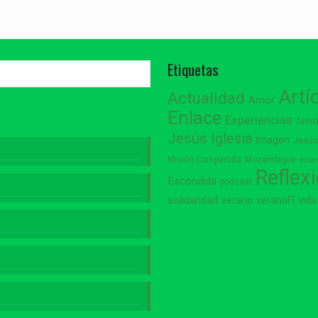
Etiquetas
Artí
Actualidad
Amor
Enlace
Experiencias
famil
Jesús
Iglesia
Imagen
Jesú
Misión Compartida
Mozambique
muje
Reflex
Escondida
podcast
vida
solidaridad
verano
veranoFI