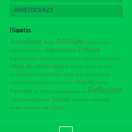
ARISTOCRAZY
Etiquetas
Artículo
Actualidad
Amor
confinamiento
Enlace
Educación
coronavirus
Dios
Experiencias
Gobierno Provincial
familia
Foto
fe
felicidad
Hijas de Jesús
Iglesia
Imagen
libertad
Jesús
Madre Cándida
Mar
María
llamada
Mayo
Metoro
Misión
Oración
Compartida
Mozambique
Pascua
mujer
navidad
Reflexión
Pastoral
Perla Escondida
podcast
Paz
Social
Semana Santa
solidaridad
Sociedad
salud
Vídeo
vida
verano
veranoFI