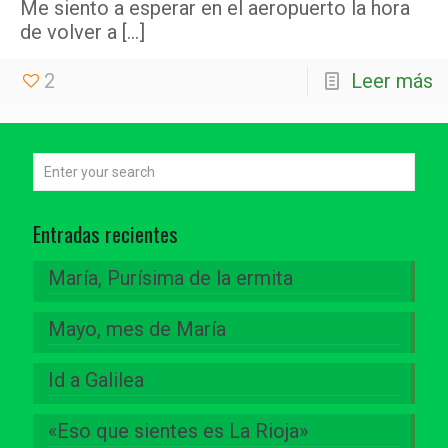
Me siento a esperar en el aeropuerto la hora
de volver a
[…]
2
Leer más
Entradas recientes
María, Purísima de la ermita
Mayo, mes de María
Id a Galilea
«Eso que sientes es La Rioja»