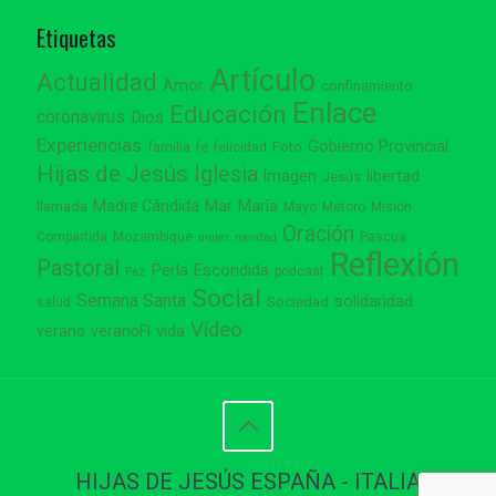
Etiquetas
Artículo
Actualidad
Amor
confinamiento
Enlace
Educación
coronavirus
Dios
Experiencias
Gobierno Provincial
familia
Foto
fe
felicidad
Hijas de Jesús
Iglesia
Imagen
libertad
Jesús
Madre Cándida
Mar
María
llamada
Mayo
Metoro
Misión
Oración
Compartida
Mozambique
Pascua
mujer
navidad
Reflexión
Pastoral
Perla Escondida
podcast
Paz
Social
Semana Santa
solidaridad
Sociedad
salud
Vídeo
vida
verano
veranoFI
HIJAS DE JESÚS ESPAÑA - ITALIA