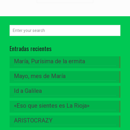
Entradas recientes
María, Purísima de la ermita
Mayo, mes de María
Id a Galilea
«Eso que sientes es La Rioja»
ARISTOCRAZY