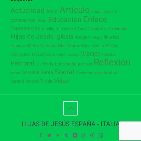
Artículo
Actualidad
Amor
confinamiento
Enlace
Educación
coronavirus
Dios
Experiencias
Gobierno Provincial
familia
Foto
fe
felicidad
Hijas de Jesús
Iglesia
Imagen
libertad
Jesús
Madre Cándida
Mar
María
llamada
Mayo
Metoro
Misión
Oración
Compartida
Mozambique
Pascua
mujer
navidad
Reflexión
Pastoral
Perla Escondida
podcast
Paz
Social
Semana Santa
solidaridad
Sociedad
salud
Vídeo
vida
verano
veranoFI
HIJAS DE JESÚS ESPAÑA - ITALIA