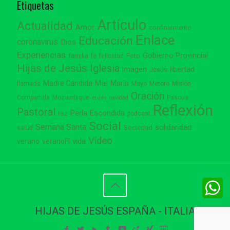
Etiquetas
Artículo
Actualidad
Amor
confinamiento
Enlace
Educación
coronavirus
Dios
Experiencias
Gobierno Provincial
familia
Foto
fe
felicidad
Hijas de Jesús
Iglesia
Imagen
libertad
Jesús
Madre Cándida
Mar
María
llamada
Mayo
Metoro
Misión
Oración
Compartida
Mozambique
Pascua
mujer
navidad
Reflexión
Pastoral
Perla Escondida
podcast
Paz
Social
Semana Santa
solidaridad
Sociedad
salud
Vídeo
vida
verano
veranoFI
W
W
HIJAS DE JESÚS ESPAÑA - ITALIA