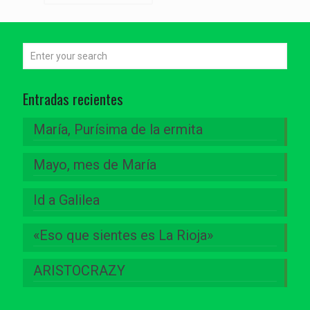
Entradas recientes
María, Purísima de la ermita
Mayo, mes de María
Id a Galilea
«Eso que sientes es La Rioja»
ARISTOCRAZY