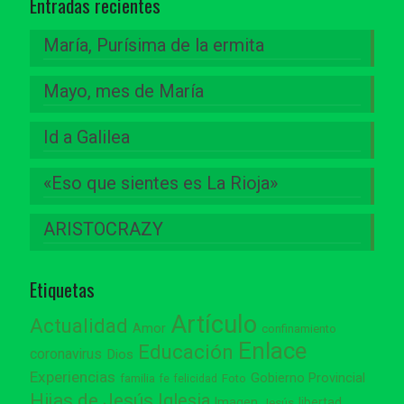
Entradas recientes
María, Purísima de la ermita
Mayo, mes de María
Id a Galilea
«Eso que sientes es La Rioja»
ARISTOCRAZY
Etiquetas
Artículo
Actualidad
Amor
confinamiento
Enlace
Educación
coronavirus
Dios
Experiencias
Gobierno Provincial
familia
Foto
fe
felicidad
Hijas de Jesús
Iglesia
Imagen
libertad
Jesús