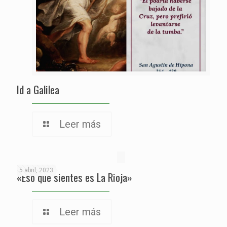
Id a Galilea
Leer más
5 abril, 2023
«Eso que sientes es La Rioja»
Leer más