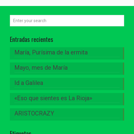
Entradas recientes
María, Purísima de la ermita
Mayo, mes de María
Id a Galilea
«Eso que sientes es La Rioja»
ARISTOCRAZY
Etiquetas