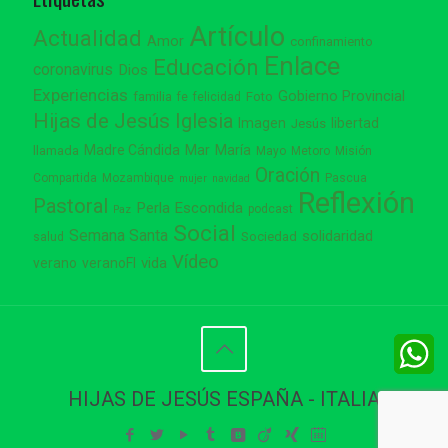
Artículo
Actualidad
Amor
confinamiento
Enlace
Educación
coronavirus
Dios
Experiencias
Gobierno Provincial
familia
Foto
fe
felicidad
Hijas de Jesús
Iglesia
Imagen
libertad
Jesús
Madre Cándida
Mar
María
llamada
Mayo
Metoro
Misión
Oración
Compartida
Mozambique
Pascua
mujer
navidad
Reflexión
Pastoral
Perla Escondida
podcast
Paz
Social
Semana Santa
solidaridad
Sociedad
salud
Vídeo
vida
verano
veranoFI
W
W
HIJAS DE JESÚS ESPAÑA - ITALIA