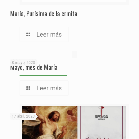
María, Purísima de la ermita
Leer más
8 mayo, 2023
Mayo, mes de María
Leer más
17 abril, 2023