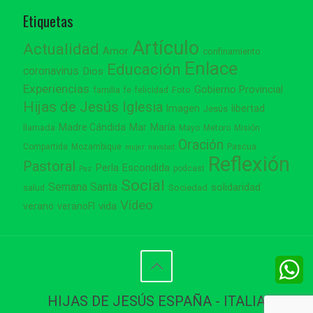
Etiquetas
Artículo
Actualidad
Amor
confinamiento
Enlace
Educación
coronavirus
Dios
Experiencias
Gobierno Provincial
familia
Foto
fe
felicidad
Hijas de Jesús
Iglesia
Imagen
libertad
Jesús
Madre Cándida
Mar
María
llamada
Mayo
Metoro
Misión
Oración
Compartida
Mozambique
Pascua
mujer
navidad
Reflexión
Pastoral
Perla Escondida
podcast
Paz
Social
Semana Santa
solidaridad
Sociedad
salud
Vídeo
vida
verano
veranoFI
W
W
HIJAS DE JESÚS ESPAÑA - ITALIA