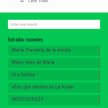
Leer más
Entradas recientes
María, Purísima de la ermita
Mayo, mes de María
Id a Galilea
«Eso que sientes es La Rioja»
ARISTOCRAZY