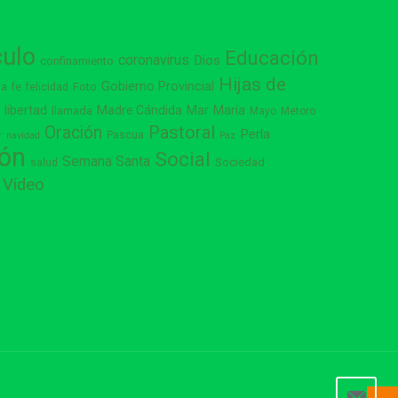
culo
Educación
coronavirus
Dios
confinamiento
Hijas de
Gobierno Provincial
ia
Foto
fe
felicidad
libertad
Madre Cándida
Mar
María
s
llamada
Mayo
Metoro
Pastoral
Oración
Perla
Pascua
r
navidad
Paz
ión
Social
Semana Santa
Sociedad
salud
Vídeo