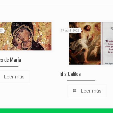
23
17 abril, 2023
s de María
Id a Galilea
Leer más
Leer más