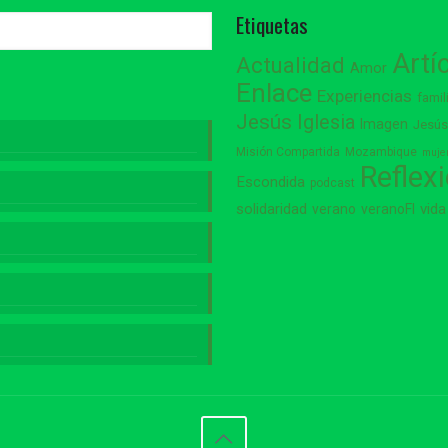
Etiquetas
Artí
Actualidad
Amor
Enlace
Experiencias
famil
Jesús
Iglesia
Imagen
Jesú
Misión Compartida
Mozambique
muje
Reflex
Escondida
podcast
vida
solidaridad
verano
veranoFI