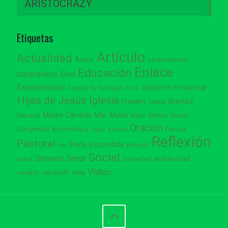
ARISTOCRAZY
Etiquetas
Artículo
Actualidad
Amor
confinamiento
Enlace
Educación
coronavirus
Dios
Experiencias
Gobierno Provincial
familia
Foto
fe
felicidad
Hijas de Jesús
Iglesia
Imagen
libertad
Jesús
Madre Cándida
Mar
María
llamada
Mayo
Metoro
Misión
Oración
Compartida
Mozambique
Pascua
mujer
navidad
Reflexión
Pastoral
Perla Escondida
podcast
Paz
Social
Semana Santa
solidaridad
Sociedad
salud
Vídeo
vida
verano
veranoFI