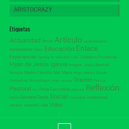
ARISTOCRAZY
Etiquetas
Artículo
Actualidad
Amor
confinamiento
Enlace
Educación
coronavirus
Dios
Experiencias
Gobierno Provincial
familia
Foto
fe
felicidad
Hijas de Jesús
Iglesia
Imagen
libertad
Jesús
Madre Cándida
Mar
María
llamada
Mayo
Metoro
Misión
Oración
Compartida
Mozambique
Pascua
mujer
navidad
Reflexión
Pastoral
Perla Escondida
podcast
Paz
Social
Semana Santa
solidaridad
Sociedad
salud
Vídeo
vida
verano
veranoFI