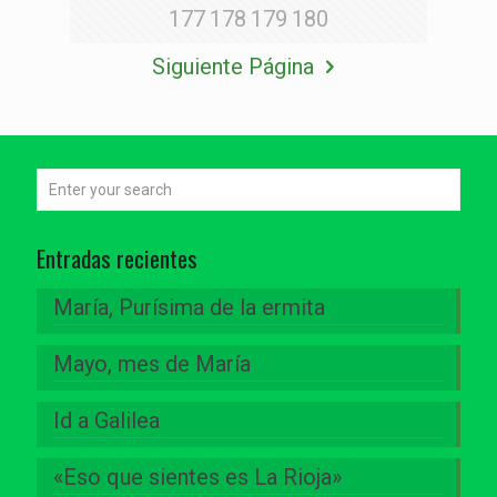
177
178
179
180
Siguiente Página
Entradas recientes
María, Purísima de la ermita
Mayo, mes de María
Id a Galilea
«Eso que sientes es La Rioja»