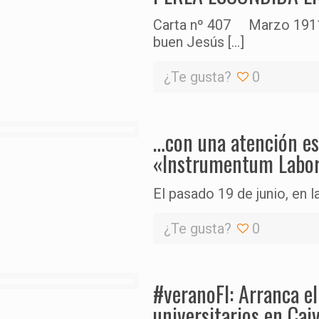
Carta nº 407 Marzo 1911 
buen Jesús
[…]
¿Te gusta?
0
…con una atención esp
«Instrumentum Labori
El pasado 19 de junio, en l
¿Te gusta?
0
#veranoFI: Arranca e
universitarios en Caiv