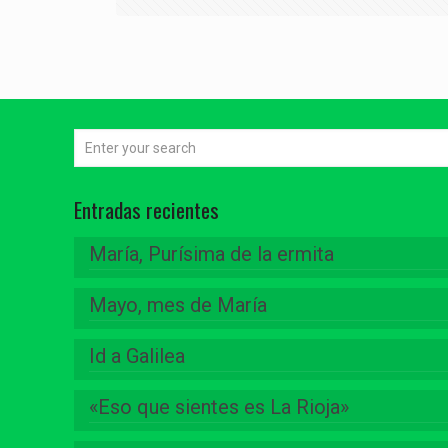
Entradas recientes
María, Purísima de la ermita
Mayo, mes de María
Id a Galilea
«Eso que sientes es La Rioja»