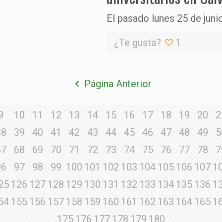
El pasado lunes 25 de juni
¿Te gusta?
1
Página Anterior
9
10
11
12
13
14
15
16
17
18
19
20
2
38
39
40
41
42
43
44
45
46
47
48
49
5
67
68
69
70
71
72
73
74
75
76
77
78
7
96
97
98
99
100
101
102
103
104
105
106
107
1
25
126
127
128
129
130
131
132
133
134
135
136
1
54
155
156
157
158
159
160
161
162
163
164
165
1
175
176
177
178
179
180