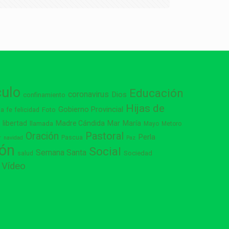
culo
Educación
coronavirus
Dios
confinamiento
Hijas de
Gobierno Provincial
ia
Foto
fe
felicidad
libertad
Madre Cándida
Mar
María
s
llamada
Mayo
Metoro
Pastoral
Oración
Perla
Pascua
r
navidad
Paz
ión
Social
Semana Santa
Sociedad
salud
Vídeo