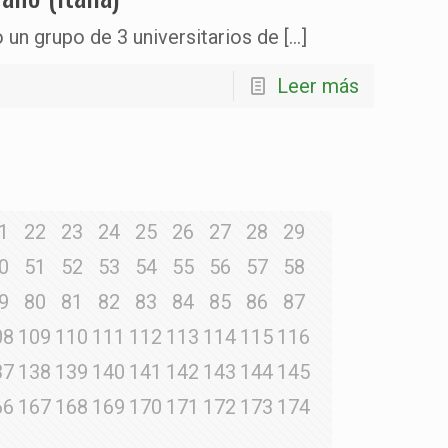
o un grupo de 3 universitarios de
[…]
Leer más
1
22
23
24
25
26
27
28
29
0
51
52
53
54
55
56
57
58
9
80
81
82
83
84
85
86
87
08
109
110
111
112
113
114
115
116
37
138
139
140
141
142
143
144
145
66
167
168
169
170
171
172
173
174