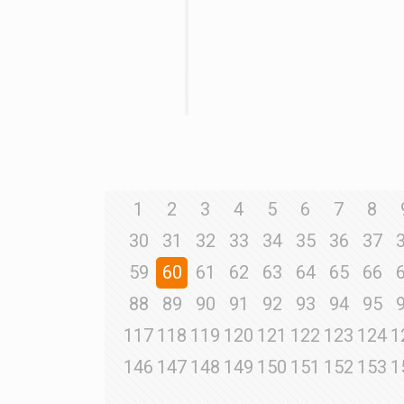
1
2
3
4
5
6
7
8
30
31
32
33
34
35
36
37
59
60
61
62
63
64
65
66
88
89
90
91
92
93
94
95
117
118
119
120
121
122
123
124
1
146
147
148
149
150
151
152
153
1