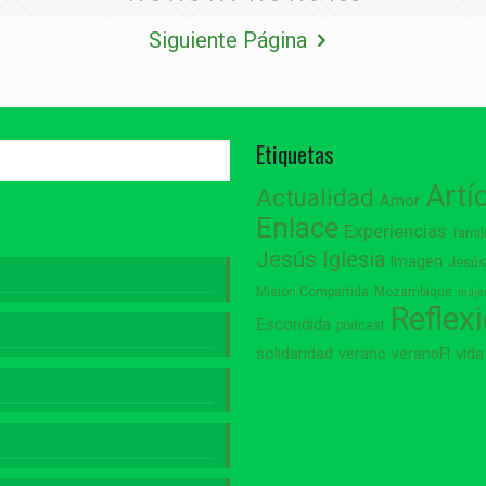
Siguiente Página
Etiquetas
Artí
Actualidad
Amor
Enlace
Experiencias
famil
Jesús
Iglesia
Imagen
Jesú
Misión Compartida
Mozambique
muje
Reflex
Escondida
podcast
vida
solidaridad
verano
veranoFI