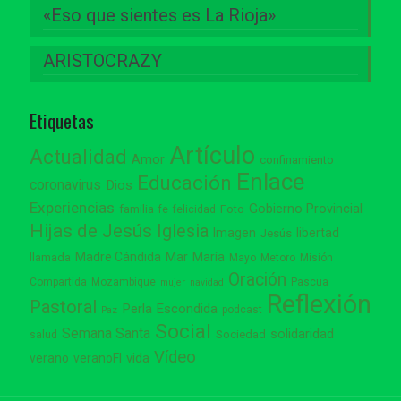
«Eso que sientes es La Rioja»
ARISTOCRAZY
Etiquetas
Artículo
Actualidad
Amor
confinamiento
Enlace
Educación
coronavirus
Dios
Experiencias
Gobierno Provincial
familia
Foto
fe
felicidad
Hijas de Jesús
Iglesia
Imagen
libertad
Jesús
Madre Cándida
Mar
María
llamada
Mayo
Metoro
Misión
Oración
Compartida
Mozambique
Pascua
mujer
navidad
Reflexión
Pastoral
Perla Escondida
podcast
Paz
Social
Semana Santa
solidaridad
Sociedad
salud
Vídeo
vida
verano
veranoFI