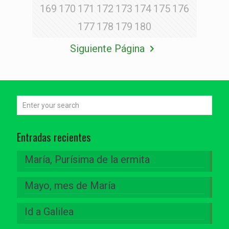
169
170
171
172
173
174
175
176
177
178
179
180
Siguiente Página
Entradas recientes
María, Purísima de la ermita
Mayo, mes de María
Id a Galilea