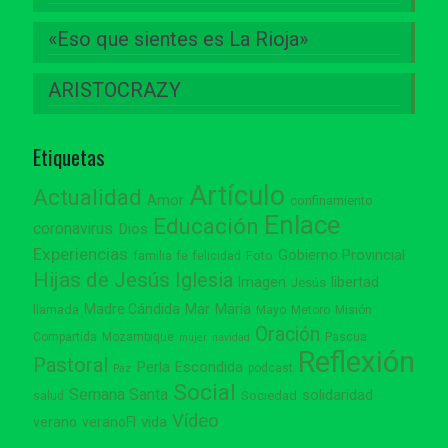
«Eso que sientes es La Rioja»
ARISTOCRAZY
Etiquetas
Artículo
Actualidad
Amor
confinamiento
Enlace
Educación
coronavirus
Dios
Experiencias
Gobierno Provincial
familia
Foto
fe
felicidad
Hijas de Jesús
Iglesia
Imagen
libertad
Jesús
Madre Cándida
Mar
María
llamada
Mayo
Metoro
Misión
Oración
Compartida
Mozambique
Pascua
mujer
navidad
Reflexión
Pastoral
Perla Escondida
podcast
Paz
Social
Semana Santa
solidaridad
Sociedad
salud
Vídeo
vida
verano
veranoFI