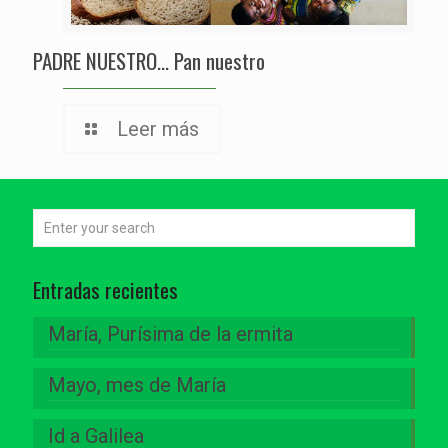
PADRE NUESTRO… Pan nuestro
Leer más
Entradas recientes
María, Purísima de la ermita
Mayo, mes de María
Id a Galilea