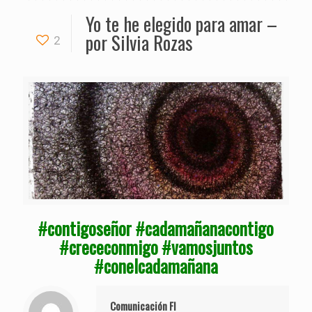
Yo te he elegido para amar –
por Silvia Rozas
2
#
contigoseñor
#
cadamañanacontigo
#
crececonmigo
#
vamosjuntos
#
conelcadamañana
Comunicación FI