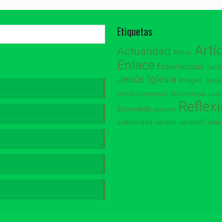
Etiquetas
Artí
Actualidad
Amor
Enlace
Experiencias
famil
Jesús
Iglesia
Imagen
Jesú
Misión Compartida
Mozambique
muje
Reflex
Escondida
podcast
vida
solidaridad
verano
veranoFI