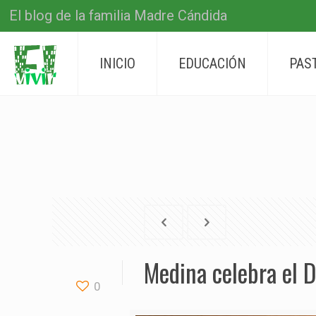
El blog de la familia Madre Cándida
INICIO
EDUCACIÓN
PAS
Medina celebra el D
0