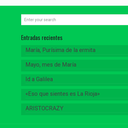
Entradas recientes
María, Purísima de la ermita
Mayo, mes de María
Id a Galilea
«Eso que sientes es La Rioja»
ARISTOCRAZY