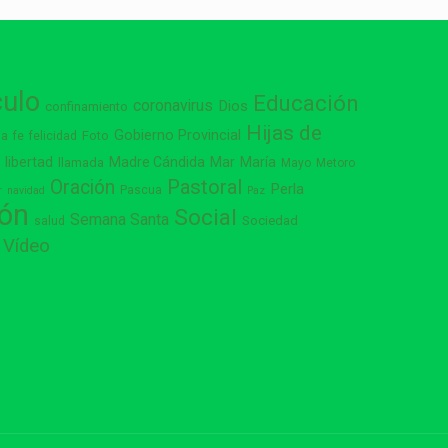
culo
Educación
coronavirus
Dios
confinamiento
Hijas de
Gobierno Provincial
ia
Foto
fe
felicidad
libertad
Madre Cándida
Mar
María
s
llamada
Mayo
Metoro
Pastoral
Oración
Perla
Pascua
r
navidad
Paz
ión
Social
Semana Santa
Sociedad
salud
Vídeo