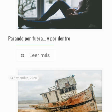
Parando por fuera… y por dentro
Leer más
24 noviembre, 2020