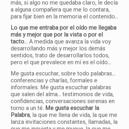
más, si algo no me quedaba claro, le decía
a alguna compañera que me lo contara,
para fijar bien en la memoria el contenido…
Lo que me entraba por el oído me llegaba
más y mejor que por la vista o por el
tacto
… A medida que avanza la vida voy
desarrollando más y mejor los demás
sentidos, trato de desarrollarlos todos,
pero el que prevalece en mí es el oído…
Me gusta escuchar, sobre todo palabras…
conferencias y charlas, formales e
informales. Me gusta escuchar palabras
que salen del alma… testimonios de vida,
confidencias, conversaciones serenas en
torno a un té.
Me gusta escuchar la
Palabra
, la que me llena de vida, la que me
lanza invitaciones constantes, llamadas, la
que me inquieta y me mueve, la que me