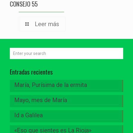
CONSEJO 55
Leer más
Entradas recientes
María, Purísima de la ermita
Mayo, mes de María
Id a Galilea
«Eso que sientes es La Rioja»