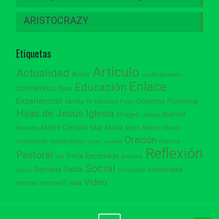
ARISTOCRAZY
Etiquetas
Artículo
Actualidad
Amor
confinamiento
Enlace
Educación
coronavirus
Dios
Experiencias
Gobierno Provincial
familia
Foto
fe
felicidad
Hijas de Jesús
Iglesia
Imagen
libertad
Jesús
Madre Cándida
Mar
María
llamada
Mayo
Metoro
Misión
Oración
Compartida
Mozambique
Pascua
mujer
navidad
Reflexión
Pastoral
Perla Escondida
podcast
Paz
Social
Semana Santa
solidaridad
Sociedad
salud
Vídeo
vida
verano
veranoFI