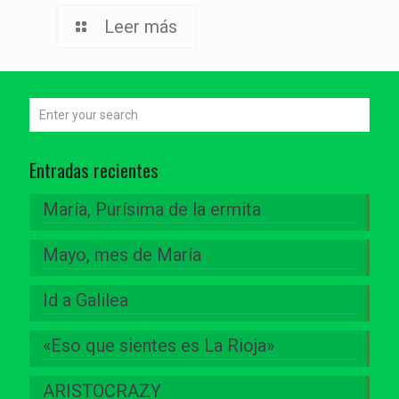
Leer más
Entradas recientes
María, Purísima de la ermita
Mayo, mes de María
Id a Galilea
«Eso que sientes es La Rioja»
ARISTOCRAZY