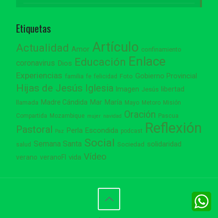
Etiquetas
Artículo
Actualidad
Amor
confinamiento
Enlace
Educación
coronavirus
Dios
Experiencias
Gobierno Provincial
familia
Foto
fe
felicidad
Hijas de Jesús
Iglesia
Imagen
libertad
Jesús
Madre Cándida
Mar
María
llamada
Mayo
Metoro
Misión
Oración
Compartida
Mozambique
Pascua
mujer
navidad
Reflexión
Pastoral
Perla Escondida
podcast
Paz
Social
Semana Santa
solidaridad
Sociedad
salud
Vídeo
vida
verano
veranoFI
W
W