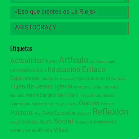
«Eso que sientes es La Rioja»
ARISTOCRAZY
Etiquetas
Artículo
Actualidad
Amor
confinamiento
Enlace
Educación
coronavirus
Dios
Experiencias
Gobierno Provincial
familia
Foto
fe
felicidad
Hijas de Jesús
Iglesia
Imagen
libertad
Jesús
Madre Cándida
Mar
María
llamada
Mayo
Metoro
Misión
Oración
Compartida
Mozambique
Pascua
mujer
navidad
Reflexión
Pastoral
Perla Escondida
podcast
Paz
Social
Semana Santa
solidaridad
Sociedad
salud
Vídeo
vida
verano
veranoFI