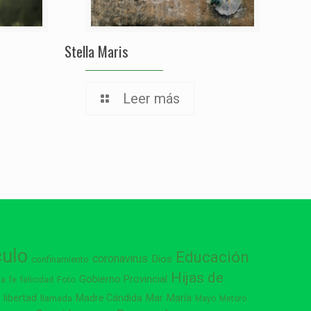
Stella Maris
Leer más
culo
Educación
coronavirus
Dios
confinamiento
Hijas de
Gobierno Provincial
ia
Foto
fe
felicidad
libertad
Madre Cándida
Mar
María
s
llamada
Mayo
Metoro