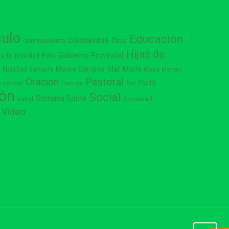
culo
Educación
coronavirus
Dios
confinamiento
Hijas de
Gobierno Provincial
ia
Foto
fe
felicidad
libertad
Madre Cándida
Mar
María
s
llamada
Mayo
Metoro
Pastoral
Oración
Perla
Pascua
r
navidad
Paz
ión
Social
Semana Santa
Sociedad
salud
Vídeo