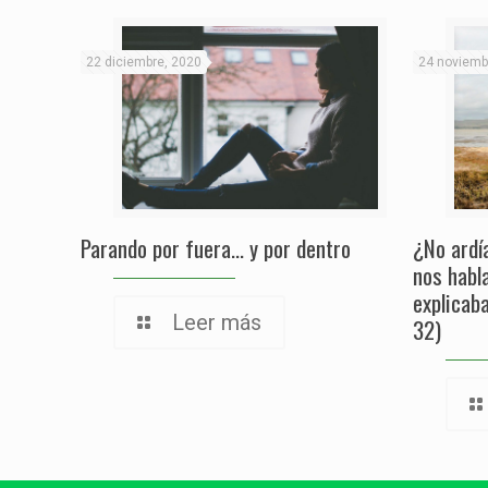
22 diciembre, 2020
24 noviemb
Parando por fuera… y por dentro
¿No ardí
nos habl
explicab
Leer más
32)