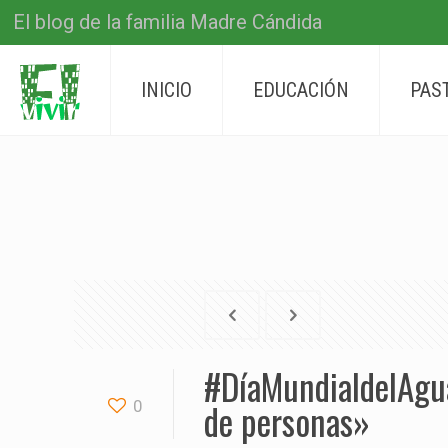
El blog de la familia Madre Cándida
INICIO
EDUCACIÓN
PAS
#DíaMundialdelAgua
de personas»
0