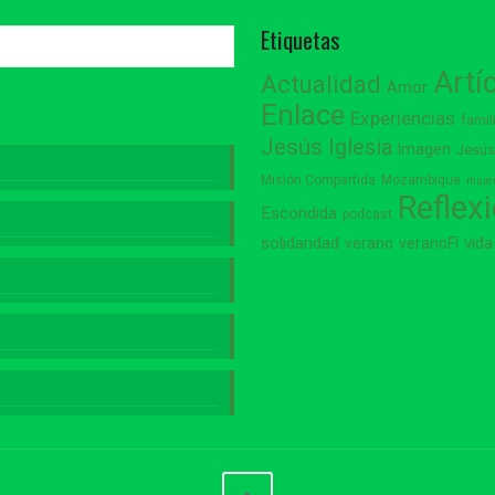
Etiquetas
Artí
Actualidad
Amor
Enlace
Experiencias
famil
Jesús
Iglesia
Imagen
Jesú
Misión Compartida
Mozambique
muje
Reflex
Escondida
podcast
vida
solidaridad
verano
veranoFI