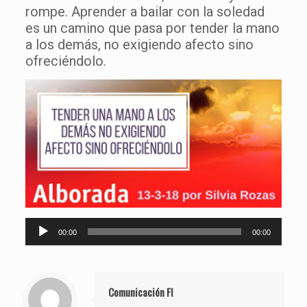
rompe. Aprender a bailar con la soledad
es un camino que pasa por tender la mano
a los demás, no exigiendo afecto sino
ofreciéndolo.
Reproductor
00:00
00:00
de
audio
Comunicación FI