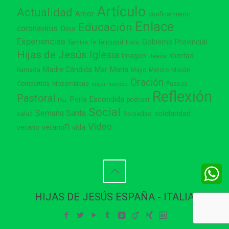
Artículo
Actualidad
Amor
confinamiento
Enlace
Educación
coronavirus
Dios
Experiencias
Gobierno Provincial
familia
Foto
fe
felicidad
Hijas de Jesús
Iglesia
Imagen
libertad
Jesús
Madre Cándida
Mar
María
llamada
Mayo
Metoro
Misión
Oración
Compartida
Mozambique
Pascua
mujer
navidad
Reflexión
Pastoral
Perla Escondida
podcast
Paz
Social
Semana Santa
solidaridad
Sociedad
salud
Vídeo
vida
verano
veranoFI
W
W
HIJAS DE JESÚS ESPAÑA - ITALIA