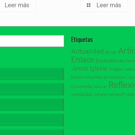
Leer más
Leer más
Etiquetas
Artí
Actualidad
Amor
Enlace
Experiencias
famil
Jesús
Iglesia
Imagen
Jesú
Misión Compartida
Mozambique
muje
Reflex
Escondida
podcast
vida
solidaridad
verano
veranoFI