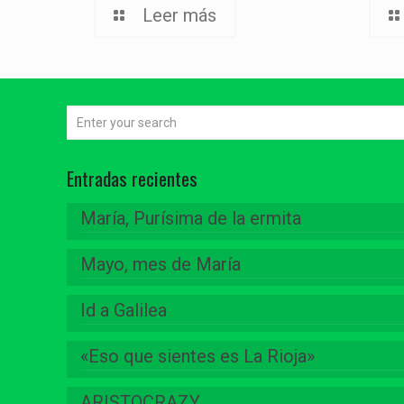
Leer más
Entradas recientes
María, Purísima de la ermita
Mayo, mes de María
Id a Galilea
«Eso que sientes es La Rioja»
ARISTOCRAZY