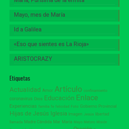
María, Purísima de la ermita
Mayo, mes de María
Id a Galilea
«Eso que sientes es La Rioja»
ARISTOCRAZY
Etiquetas
Artículo
Actualidad
Amor
confinamiento
Enlace
Educación
coronavirus
Dios
Experiencias
Gobierno Provincial
familia
Foto
fe
felicidad
Hijas de Jesús
Iglesia
Imagen
libertad
Jesús
Madre Cándida
Mar
María
llamada
Mayo
Metoro
Misión