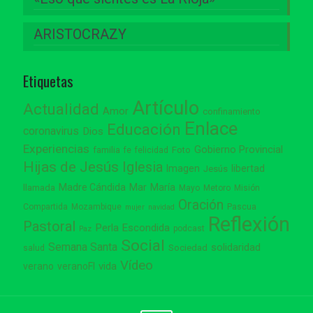
ARISTOCRAZY
Etiquetas
Artículo
Actualidad
Amor
confinamiento
Enlace
Educación
coronavirus
Dios
Experiencias
Gobierno Provincial
familia
Foto
fe
felicidad
Hijas de Jesús
Iglesia
Imagen
libertad
Jesús
Madre Cándida
Mar
María
llamada
Mayo
Metoro
Misión
Oración
Compartida
Mozambique
Pascua
mujer
navidad
Reflexión
Pastoral
Perla Escondida
podcast
Paz
Social
Semana Santa
solidaridad
Sociedad
salud
Vídeo
vida
verano
veranoFI