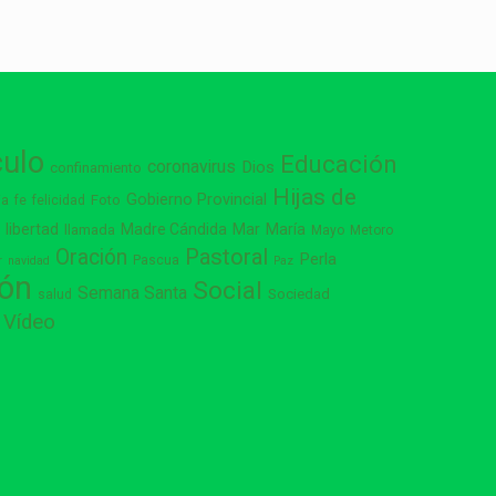
culo
Educación
coronavirus
Dios
confinamiento
Hijas de
Gobierno Provincial
ia
Foto
fe
felicidad
libertad
Madre Cándida
Mar
María
s
llamada
Mayo
Metoro
Pastoral
Oración
Perla
Pascua
r
navidad
Paz
ión
Social
Semana Santa
Sociedad
salud
Vídeo