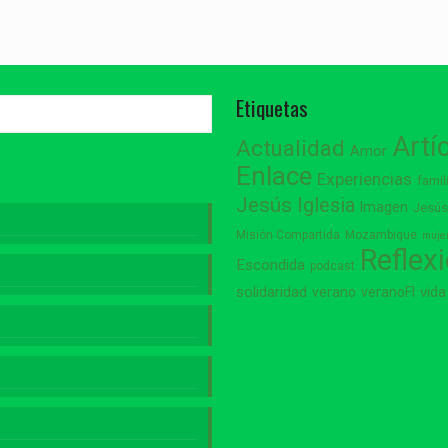
Etiquetas
Artí
Actualidad
Amor
Enlace
Experiencias
famil
Jesús
Iglesia
Imagen
Jesú
Misión Compartida
Mozambique
muje
Reflex
Escondida
podcast
vida
solidaridad
verano
veranoFI