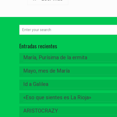
Entradas recientes
María, Purísima de la ermita
Mayo, mes de María
Id a Galilea
«Eso que sientes es La Rioja»
ARISTOCRAZY