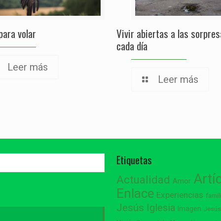
para volar
Vivir abiertas a las sorpre
cada día
Leer más
Leer más
Etiquetas
Artí
Actualidad
Amor
Enlace
Experiencias
famil
Jesús
Iglesia
Imagen
Jesú