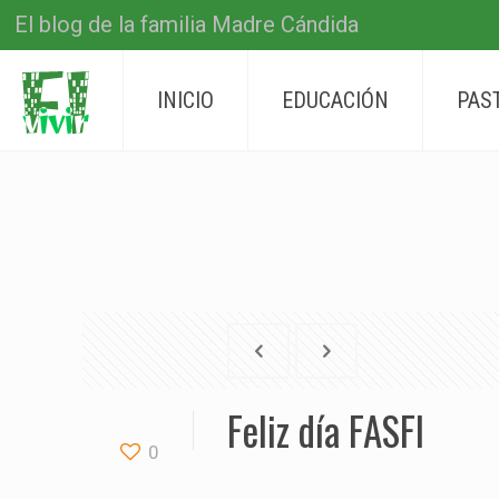
El blog de la familia Madre Cándida
INICIO
EDUCACIÓN
PAS
Feliz día FASFI
0