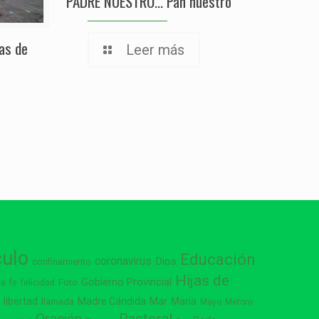
PADRE NUESTRO… Pan nuestro
sas de
Leer más
culo
Educación
coronavirus
Dios
confinamiento
Hijas de
Gobierno Provincial
ia
Foto
fe
felicidad
libertad
Madre Cándida
Mar
María
s
llamada
Mayo
Metoro