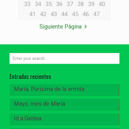
33
34
35
36
37
38
39
40
41
42
43
44
45
46
47
Siguiente Página
Entradas recientes
María, Purísima de la ermita
Mayo, mes de María
Id a Galilea