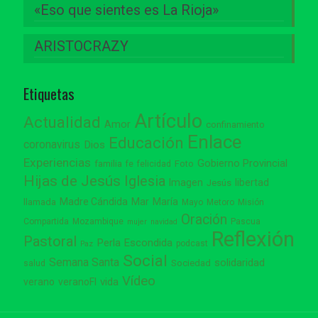
«Eso que sientes es La Rioja»
ARISTOCRAZY
Etiquetas
Artículo
Actualidad
Amor
confinamiento
Enlace
Educación
coronavirus
Dios
Experiencias
Gobierno Provincial
familia
Foto
fe
felicidad
Hijas de Jesús
Iglesia
Imagen
libertad
Jesús
Madre Cándida
Mar
María
llamada
Mayo
Metoro
Misión
Oración
Compartida
Mozambique
Pascua
mujer
navidad
Reflexión
Pastoral
Perla Escondida
podcast
Paz
Social
Semana Santa
solidaridad
Sociedad
salud
Vídeo
vida
verano
veranoFI