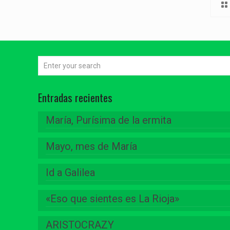
Entradas recientes
María, Purísima de la ermita
Mayo, mes de María
Id a Galilea
«Eso que sientes es La Rioja»
ARISTOCRAZY