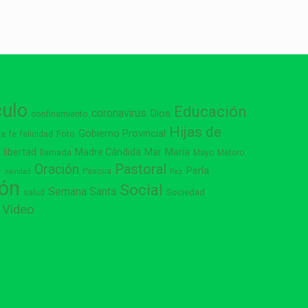
culo
Educación
coronavirus
Dios
confinamiento
Hijas de
Gobierno Provincial
ia
Foto
fe
felicidad
libertad
Madre Cándida
Mar
María
s
llamada
Mayo
Metoro
Pastoral
Oración
Perla
Pascua
r
navidad
Paz
ión
Social
Semana Santa
Sociedad
salud
Vídeo