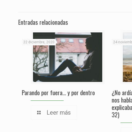
Entradas relacionadas
22 diciembre, 2020
24 noviemb
Parando por fuera… y por dentro
¿No ardí
nos habl
explicab
Leer más
32)