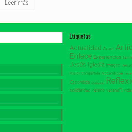
Leer más
Etiquetas
Artí
Actualidad
Amor
Enlace
Experiencias
famil
Jesús
Iglesia
Imagen
Jesú
Misión Compartida
Mozambique
muje
Reflex
Escondida
podcast
vida
solidaridad
verano
veranoFI